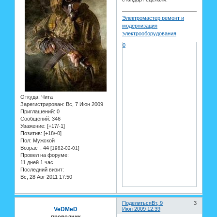
Электромастер ремонт и
модернизация
электрооборудования
0
Откуда:
Чита
Зарегистрирован
: Вс, 7 Июн 2009
Приглашений:
0
Сообщений:
346
Уважение:
[+17/-1]
Позитив:
[+18/-0]
Пол:
Мужской
Возраст:
44
[1982-02-01]
Провел на форуме:
11 дней 1 час
Последний визит:
Вс, 28 Авг 2011 17:50
Поделиться
Вт, 9
3
VeDMeD
Июн 2009 12:39
проводник