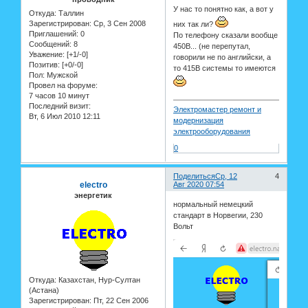
У нас то понятно как, а вот у
Откуда:
Таллин
Зарегистрирован
: Ср, 3 Сен 2008
них так ли?
Приглашений:
0
По телефону сказали вообще
Сообщений:
8
450В... (не перепутал,
Уважение:
[+1/-0]
говорили не по английски, а
Позитив:
[+0/-0]
то 415В системы то имеются
Пол:
Мужской
Провел на форуме:
7 часов 10 минут
Последний визит:
Электромастер ремонт и
Вт, 6 Июл 2010 12:11
модернизация
электрооборудования
0
Поделиться
Ср, 12
4
electro
Авг 2020 07:54
энергетик
нормальный немецкий
стандарт в Норвегии, 230
Вольт
Откуда:
Казахстан, Нур-Султан
(Астана)
Зарегистрирован
: Пт, 22 Сен 2006