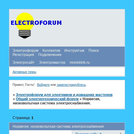
Электрофорум
Коллектив
Инструктаж
Поиск
Регистрация
Подключение
Электросайт
Электромастер
mrelektrik.ru
Активные темы
Привет, Гость!
Войдите
или
зарегистрируйтесь
.
»
Электрофорум для электриков и домашних мастеров
»
Общий электротехнический форум
»
Норвегия,
низковольтная система электроснабжения.
Страница:
1
Норвегия, низковольтная система электроснабжения.
Поделиться
Пн, 8
1