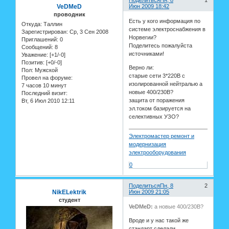
VeDMeD
Июн 2009 18:42
проводник
Есть у кого информация по
Откуда:
Таллин
системе электроснабжения в
Зарегистрирован
: Ср, 3 Сен 2008
Норвегии?
Приглашений:
0
Поделитесь пожалуйста
Сообщений:
8
источниками!
Уважение:
[+1/-0]
Позитив:
[+0/-0]
Верно ли:
Пол:
Мужской
старые сети 3*220В с
Провел на форуме:
изолированной нейтралью а
7 часов 10 минут
новые 400/230В?
Последний визит:
защита от поражения
Вт, 6 Июл 2010 12:11
эл.током базируется на
селективных УЗО?
Электромастер ремонт и
модернизация
электрооборудования
0
Поделиться
Пн, 8
2
NikELektrik
Июн 2009 21:05
студент
VeDMeD:
а новые 400/230В?
Вроде и у нас такой же
стандарт сделали.