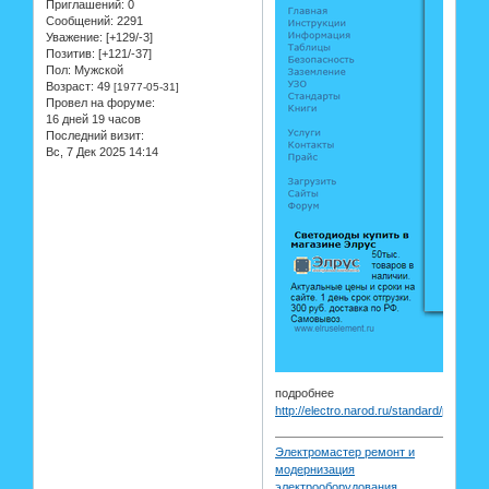
Приглашений:
0
Сообщений:
2291
Уважение:
[+129/-3]
Позитив:
[+121/-37]
Пол:
Мужской
Возраст:
49
[1977-05-31]
Провел на форуме:
16 дней 19 часов
Последний визит:
Вс, 7 Дек 2025 14:14
подробнее
http://electro.narod.ru/standard/plugs.ht
Электромастер ремонт и
модернизация
электрооборудования