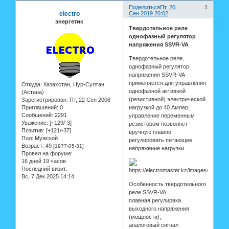
Поделиться
Пт, 20
1
electro
Сен 2019 20:02
энергетик
Твердотельное реле
однофазный регулятор
напряжения SSVR-VA
Твердотельное реле,
однофазный регулятор
напряжения SSVR-VA
применяется для управления
Откуда:
Казахстан, Нур-Султан
однофазной активной
(Астана)
(резистивной) электрической
Зарегистрирован
: Пт, 22 Сен 2006
Приглашений:
0
нагрузкой до 40 Ампер,
Сообщений:
2291
управление переменным
Уважение:
[+129/-3]
резистором позволяет
Позитив:
[+121/-37]
вручную плавно
Пол:
Мужской
регулировать питающее
Возраст:
49
[1977-05-31]
напряжение нагрузки.
Провел на форуме:
16 дней 19 часов
Последний визит:
Вс, 7 Дек 2025 14:14
Особенность твердотельного
реле SSVR-VA:
плавная регулирвка
выходного напряжения
(мощности);
аналоговый сигнал