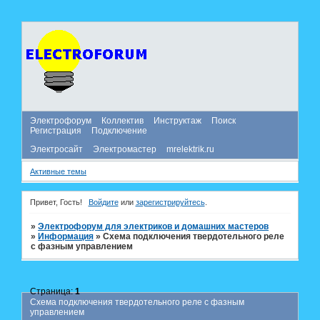
Электрофорум
Коллектив
Инструктаж
Поиск
Регистрация
Подключение
Электросайт
Электромастер
mrelektrik.ru
Активные темы
Привет, Гость!
Войдите
или
зарегистрируйтесь
.
»
Электрофорум для электриков и домашних мастеров
»
Информация
»
Схема подключения твердотельного реле
с фазным управлением
Страница:
1
Схема подключения твердотельного реле с фазным
управлением