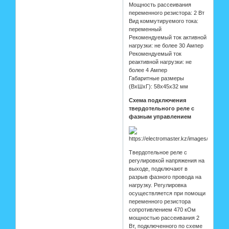
Мощность рассеивания
переменного резистора: 2 Вт
Вид коммутируемого тока:
переменный
Рекомендуемый ток активной
нагрузки: не более 30 Ампер
Рекомендуемый ток
реактивной нагрузки: не
более 4 Ампер
Габаритные размеры
(ВхШхГ): 58х45х32 мм
Схема подключения
твердотельного реле с
фазным управлением
Твердотельное реле с
регулировкой напряжения на
выходе, подключают в
разрыв фазного провода на
нагрузку. Регулировка
осуществляется при помощи
переменного резистора
сопротивлением 470 кОм
мощностью рассеивания 2
Вт, подключенного по схеме