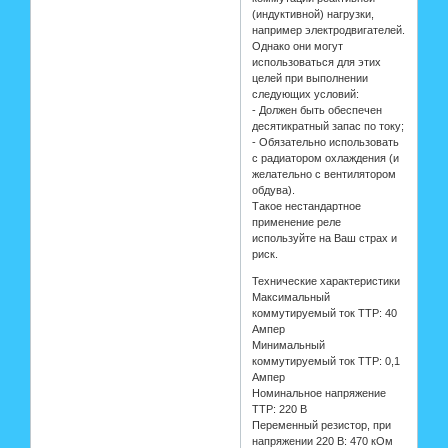
(индуктивной) нагрузки,
например электродвигателей.
Однако они могут
использоваться для этих
целей при выполнении
следующих условий:
- Должен быть обеспечен
десятикратный запас по току;
- Обязательно использовать
с радиатором охлаждения (и
желательно с вентилятором
обдува).
Такое нестандартное
применение реле
используйте на Ваш страх и
риск.
Технические характеристики
Максимальный
коммутируемый ток ТТР: 40
Ампер
Минимальный
коммутируемый ток ТТР: 0,1
Ампер
Номинальное напряжение
ТТР: 220 В
Переменный резистор, при
напряжении 220 В: 470 кОм