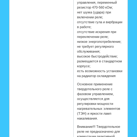
управления, переменный
резистор 470-560 кОм;
нет шума (удара) при
включении реле;
отсутствие гула и вирбрации
в работе;
отсутствие искрения при
переключении реле;
низкое энергопотребеление;
не требует регулярного
обслуживания;
высокое быстродействие;
размещается в стандартном
корпусе;
есть возможность установки
на радиатор охлаждения
Основное применение
твердотельного реле с
фазовом управлением,
осуществляется для
регулировки мощности
нагревательных элементов
(ТЭН) и яркости ламп
накаливания.
Внимание!!! Твердотельное
реле не предназначено для
коммутации реактивной